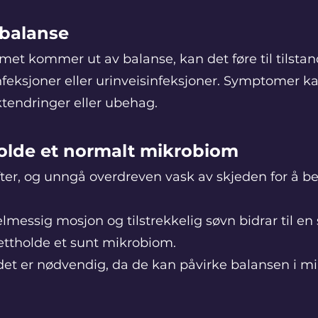
balanse
met kommer ut av balanse, kan det føre til tilsta
nfeksjoner eller urinveisinfeksjoner. Symptomer k
uktendringer eller ubehag.
holde et normalt mikrobiom
ter, og unngå overdreven vask av skjeden for å b
elmessig mosjon og tilstrekkelig søvn bidrar til e
rettholde et sunt mikrobiom.
 det er nødvendig, da de kan påvirke balansen i m