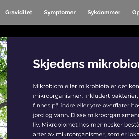
Graviditet
Symptomer
Sykdommer
Op
Skjedens mikrobi
Mikrobiom eller mikrobiota er det k
mikroorganismer, inkludert bakterier,
finnes på indre eller ytre overflater h
jord og vann. Disse mikroorganismene 
liv. Mikrobiomet hos mennesker består
arter av mikroorganismer, som er loka