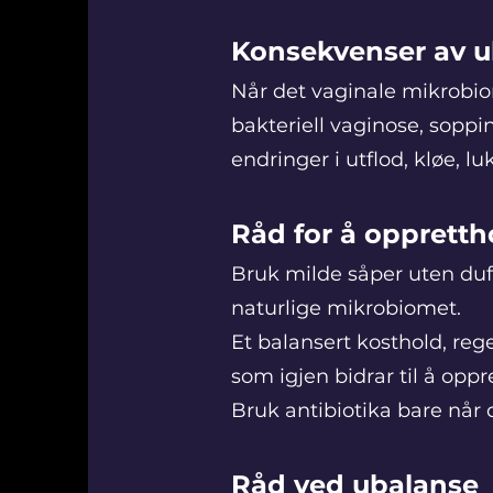
Konsekvenser av u
Når det vaginale mikrobio
bakteriell vaginose, soppi
endringer i utflod, kløe, l
Råd for å opprett
Bruk milde såper uten duf
naturlige mikrobiomet.
Et balansert kosthold, reg
som igjen bidrar til å opp
Bruk antibiotika bare når
Råd ved ubal
anse