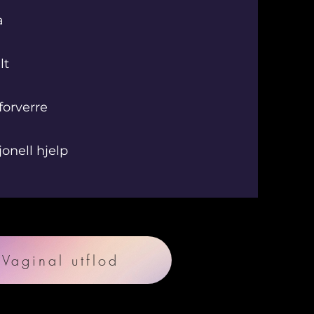
a
lt
forverre
onell hjelp
Vaginal utflod