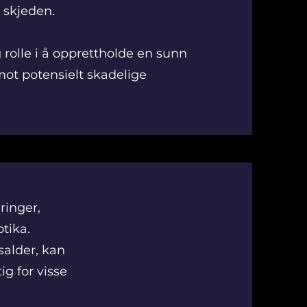
 skjeden.
g rolle i å opprettholde en sunn
 mot potensielt skadelige
ringer,
otika.
salder, kan
g for visse