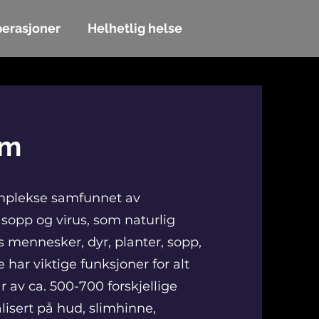
erasjoner
Helhetlig helse
om
omplekse samfunnet av
 sopp og virus, som naturlig
os mennesker, dyr, planter, sopp,
har viktige funksjoner for alt
 av ca. 500-700 forskjellige
lisert på hud, slimhinne,