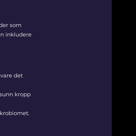
nder som
an inkludere
evare det
n sunn kropp
ikrobiomet.