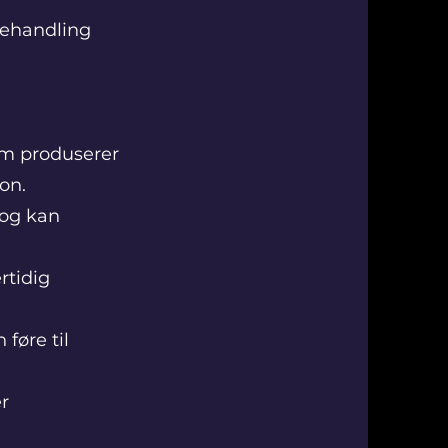
behandling
em produserer
on.
 og kan
rtidig
føre til
r