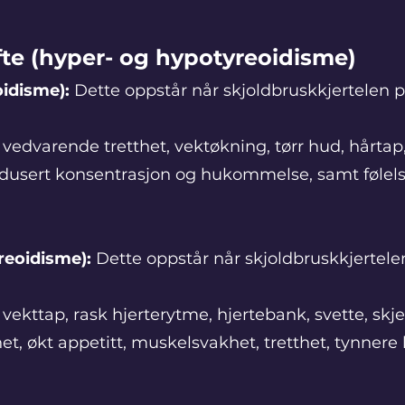
ifte (hyper- og hypotyreoidisme)
oidisme):
Dette oppstår når skjoldbruskkjertelen p
edvarende tretthet, vektøkning, tørr hud, hårtap
redusert konsentrasjon og hukommelse, samt følel
reoidisme):
Dette oppstår når skjoldbruskkjertele
kttap, rask hjerterytme, hjertebank, svette, skje
shet, økt appetitt, muskelsvakhet, tretthet, tynnere