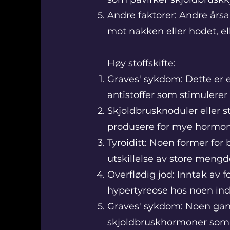
Andre faktorer: Andre årsa
mot nakken eller hodet, e
Høy stoffskifte:
Graves' sykdom: Dette er
antistoffer som stimulerer
Skjoldbrusknoduler eller 
produsere for mye hormon
Tyroiditt: Noen former for 
utskillelse av store meng
Overflødig jod: Inntak av 
hypertyreose hos noen indi
Graves' sykdom: Noen gang
skjoldbruskhormoner som fr