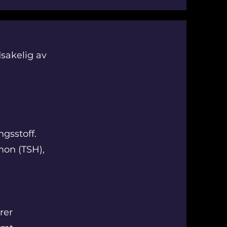
dsakelig av
ngsstoff.
mon (TSH),
rer