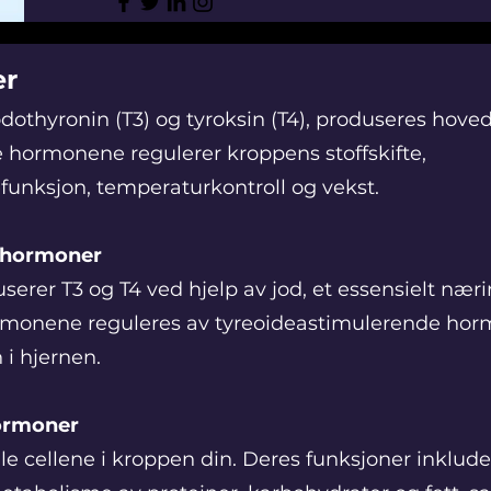
er
odothyronin (T3) og tyroksin (T4), produseres hove
e hormonene regulerer kroppens stoffskifte,
funksjon, temperaturkontroll og vekst.
tehormoner
erer T3 og T4 ved hjelp av jod, et essensielt næri
rmonene reguleres av tyreoideastimulerende hor
 i hjernen.
hormoner
lle cellene i kroppen din. Deres funksjoner inklude