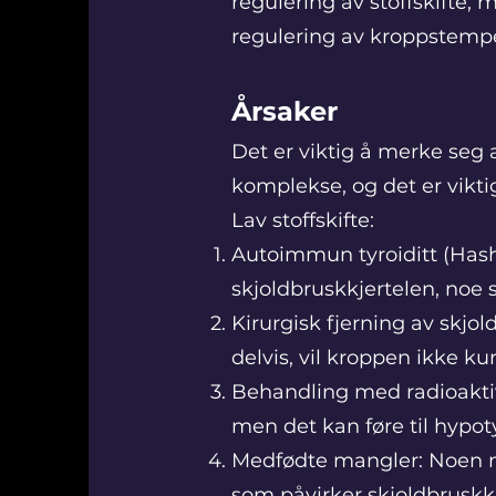
regulering av stoffskifte,
regulering av kroppstempe
Årsaker
Det er viktig å merke seg a
komplekse, og det er vikti
Lav stoffskifte:
Autoimmun tyroiditt (Ha
skjoldbruskkjertelen, noe 
Kirurgisk fjerning av skjol
delvis, vil kroppen ikke k
Behandling med radioaktiv
men det kan føre til hypot
Medfødte mangler: Noen 
som påvirker skjoldbruskk