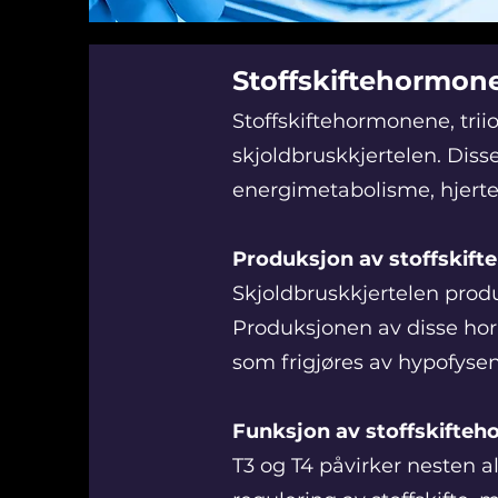
Stoffskiftehormon
Stoffskiftehormonene, trii
skjoldbruskkjertelen. Diss
energimetabolisme, hjerte
Produksjon av stoffskif
Skjoldbruskkjertelen produs
Produksjonen av disse ho
som frigjøres av hypofysen
Funksjon av stoffskifte
T3 og T4 påvirker nesten a