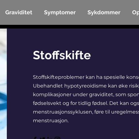
Graviditet
Symptomer
Sykdommer
Op
Stoffskifte
Stoffskifteproblemer kan ha spesielle kons
Ubehandlet hypotyreoidisme kan øke risik
komplikasjoner under graviditet, som spon
fødselsvekt og for tidlig fødsel. Det kan og
menstruasjonssyklusen, føre til uregelmess
menstruasjon.