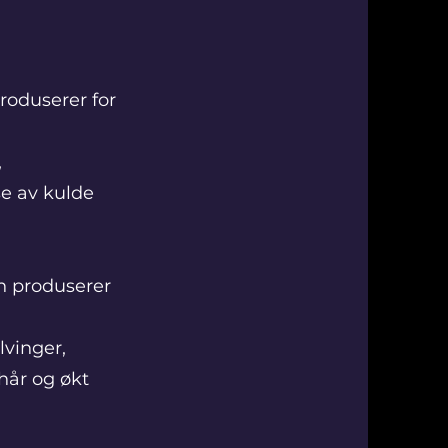
roduserer for
,
se av kulde
n produserer
lvinger,
 hår og økt