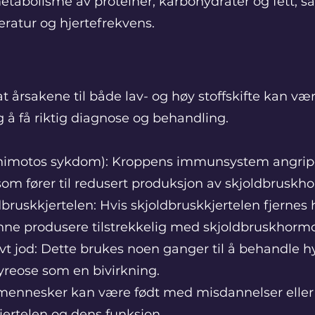
 metabolisme av proteiner, karbohydrater og fett, s
ratur og hjertefrekvens.
t årsakene til både lav- og høy stoffskifte kan væ
g å få riktig diagnose og behandling.
shimotos sykdom): Kroppens immunsystem angrip
som fører til redusert produksjon av skjoldbruskh
dbruskkjertelen: Hvis skjoldbruskkjertelen fjernes h
unne produsere tilstrekkelig med skjoldbruskhorm
t jod: Dette brukes noen ganger til å behandle h
yreose som en bivirkning.
mennesker kan være født med misdannelser elle
jertelen og dens funksjon.