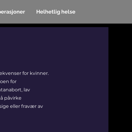
erasjoner
Helhetlig helse
ekvenser for kvinner.
oen for
tanabort, lav
så påvirke
ige eller fravær av