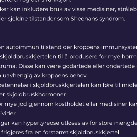
ker kan inkludere bruk av visse medisiner, stråle
ller sjeldne tilstander som Sheehans syndrom.
 en autoimmun tilstand der kroppens immunsyst
 skjoldbruskkjertelen til å produsere for mye horm
struma: Disse kan være godartede eller ondartede
 uavhengig av kroppens behov.
betennelse i skjoldbruskkjertelen kan føre til midle
der skjoldbruskhormoner.
for mye jod gjennom kostholdet eller medisiner kan 
vider.
er kan hypertyreose utløses av for store mengde
igjøres fra en forstørret skjoldbruskkjertel.