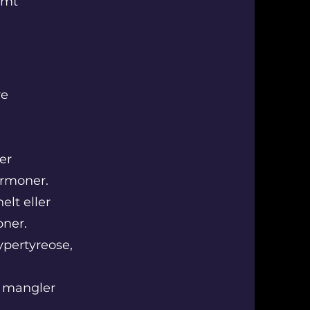
amt
re
er
ormoner.
elt eller
oner.
ypertyreose,
r mangler